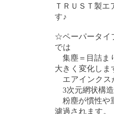
ＴＲＵＳＴ製エ
す♪
☆ペーパータイ
では
集塵＝目詰まり
大きく変化しま
エアインクスが
3次元網状構造
粉塵が慣性や重
濾過されます。