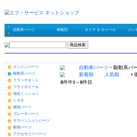
自動車パーツ
車種別
タイヤ ＆ ホイール
メン
商品検索結果一覧
自動車パーツ
エンジンパーツ
自動車パーツ
> 駆動系パ
駆動系パーツ
新着順
人気順
クラッチセット
8
件中
1
～
8
件目
フライホイール
強化ミッション
ＬＳＤ
補強パーツ
ブレーキパーツ
サスペンションパーツ
耐熱パーツ
アクセサリーパーツ