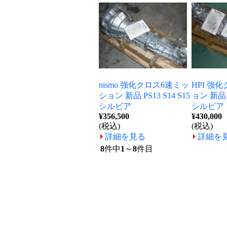
nismo 強化クロス6速ミッ
HPI 強
ション 新品 PS13 S14 S15
ョン 新品 P
シルビア
シルビア
¥356,500
¥430,000
(税込)
(税込)
詳細を見る
詳細を
8
件中
1
～
8
件目