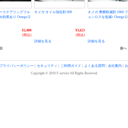
ワーステアリングフル
オメガ オイル強化剤 909
オメガ 摩擦軽減剤 1000 
効果あり Omega Ω
ョンロスを低減♪ Omega Ω
¥2,400
¥3,625
(税込)
(税込)
詳細を見る
詳細を見る
目
前
プライバシーポリシー
|
セキュリティ
|
ご利用ガイド
|
よくある質問
|
会社案内
|
Copyright © 2010 F-service All Rights Reserved