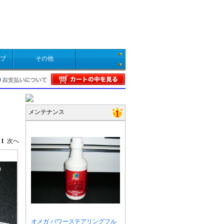
ブ
その他
メンテナンス
へ
1
次へ
オメガ パワーステアリングフル