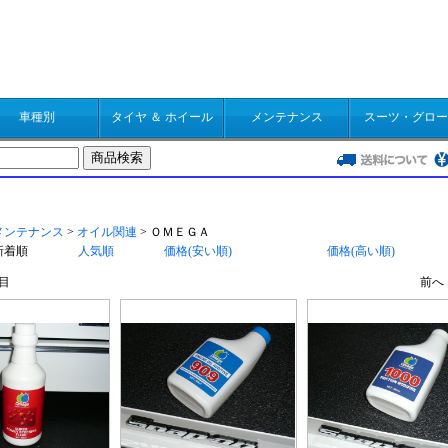
車種別
タイヤ ＆ ホイール
メンテナンス
スーツ・グロー
結果一覧
メンテナンス
>
オイル関連
> ＯＭＥＧＡ
新着順
人気順
価格(安い順)
価格(高い順)
目
前