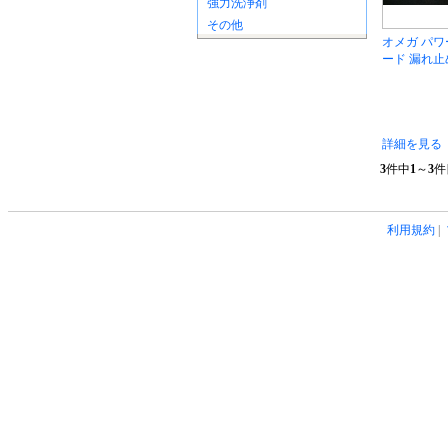
強力洗浄剤
その他
オメガ パ
ード 漏れ止め
詳細を見る
3
件中
1
～
3
件
利用規約
|