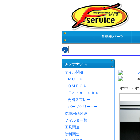
自動車パーツ
商品検索
メンテナンス
オイル関連
ＭＯＴＵＬ
ＯＭＥＧＡ
3
件中
1
～
3
件
Ｚｅｔａ Ｌｕｂｅ
円滑スプレー
パーツクリーナー
洗車用品関連
フィルター類
工具関連
塗料関連