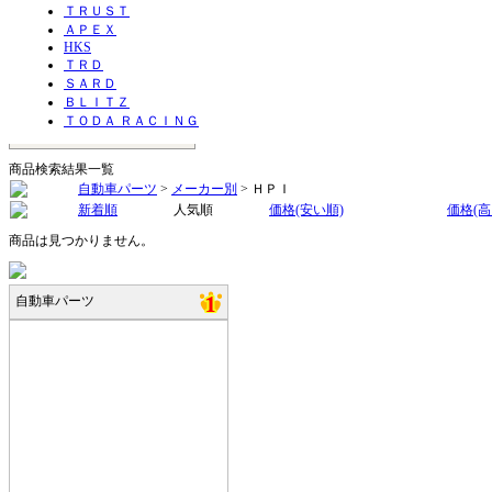
ＴＲＵＳＴ
ＡＰＥＸ
HKS
ＴＲＤ
ＳＡＲＤ
ＢＬＩＴＺ
ＴＯＤＡ ＲＡＣＩＮＧ
商品検索結果一覧
自動車パーツ
>
メーカー別
> ＨＰＩ
新着順
人気順
価格(安い順)
価格(高
商品は見つかりません。
自動車パーツ