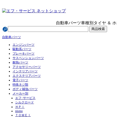
自動車パーツ
車種別
タイヤ ＆ 
自動車パーツ
エンジンパーツ
駆動系パーツ
ブレーキパーツ
サスペンションパーツ
耐熱パーツ
アクセサリーパーツ
インテリアパーツ
エクステリアパーツ
電子パーツ
特殊ネジ類
ボディ補強パーツ
メーカー別
エフ･サービス
シルクロード
ＨＰＩ
nismo
ＴＯＭＥＩ