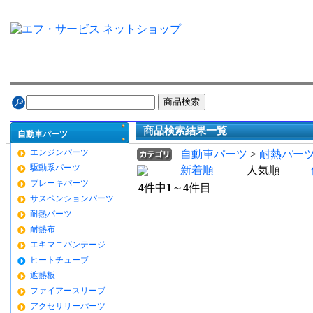
自動車パーツ
車種別
タイヤ ＆ ホイール
メン
商品検索結果一覧
自動車パーツ
エンジンパーツ
自動車パーツ
>
耐熱パー
駆動系パーツ
新着順
人気順
ブレーキパーツ
4
件中
1
～
4
件目
サスペンションパーツ
耐熱パーツ
耐熱布
エキマニバンテージ
ヒートチューブ
遮熱板
ファイアースリーブ
アクセサリーパーツ