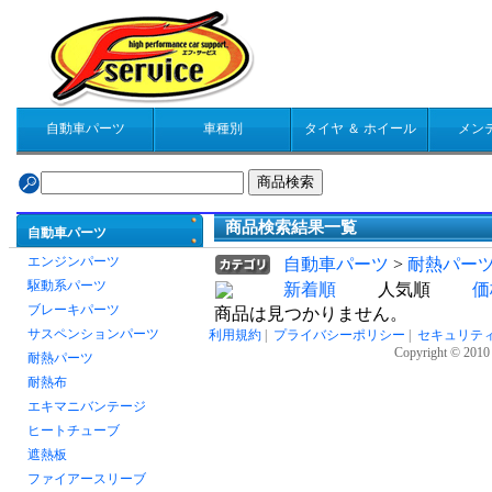
自動車パーツ
車種別
タイヤ ＆ ホイール
メン
商品検索結果一覧
自動車パーツ
エンジンパーツ
自動車パーツ
>
耐熱パー
駆動系パーツ
新着順
人気順
価
ブレーキパーツ
商品は見つかりません。
サスペンションパーツ
利用規約
|
プライバシーポリシー
|
セキュリテ
Copyright © 2010 
耐熱パーツ
耐熱布
エキマニバンテージ
ヒートチューブ
遮熱板
ファイアースリーブ